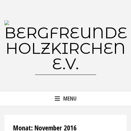
Skip
to
content
sind Freunde der Natur
MENU
Monat:
November 2016