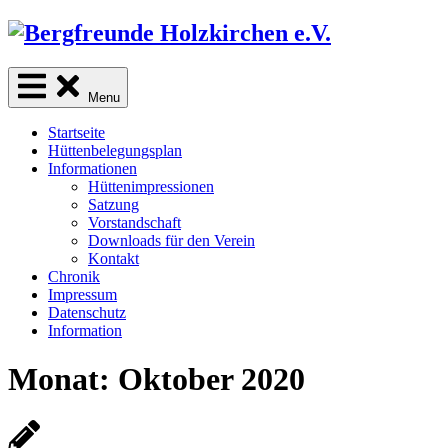
Skip
to
content
sind Freunde der Natur
Menu
Startseite
Hüttenbelegungsplan
Informationen
Hüttenimpressionen
Satzung
Vorstandschaft
Downloads für den Verein
Kontakt
Chronik
Impressum
Datenschutz
Information
Monat:
Oktober 2020