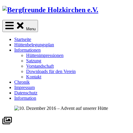
Skip
to
content
sind Freunde der Natur
Menu
Startseite
Hüttenbelegungsplan
Informationen
Hüttenimpressionen
Satzung
Vorstandschaft
Downloads für den Verein
Kontakt
Chronik
Impressum
Datenschutz
Information