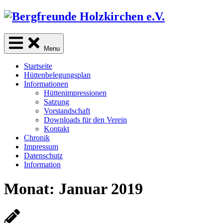
Skip
to
content
sind Freunde der Natur
Menu
Startseite
Hüttenbelegungsplan
Informationen
Hüttenimpressionen
Satzung
Vorstandschaft
Downloads für den Verein
Kontakt
Chronik
Impressum
Datenschutz
Information
Monat:
Januar 2019