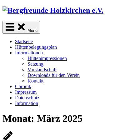
Skip
to
content
sind Freunde der Natur
Menu
Startseite
Hüttenbelegungsplan
Informationen
Hüttenimpressionen
Satzung
Vorstandschaft
Downloads für den Verein
Kontakt
Chronik
Impressum
Datenschutz
Information
Monat:
März 2025