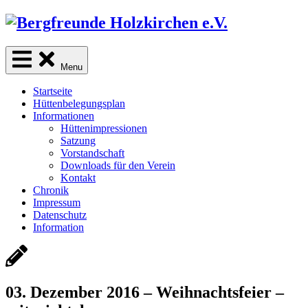
Skip
to
content
sind Freunde der Natur
Menu
Startseite
Hüttenbelegungsplan
Informationen
Hüttenimpressionen
Satzung
Vorstandschaft
Downloads für den Verein
Kontakt
Chronik
Impressum
Datenschutz
Information
03. Dezember 2016 – Weihnachtsfeier –